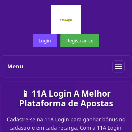
Login
Registrar-se
Menu
📱 11A Login A Melhor
Plataforma de Apostas
Cadastre-se na 11A Login para ganhar bônus no
cadastro e em cada recarga. Com a 11A Login,