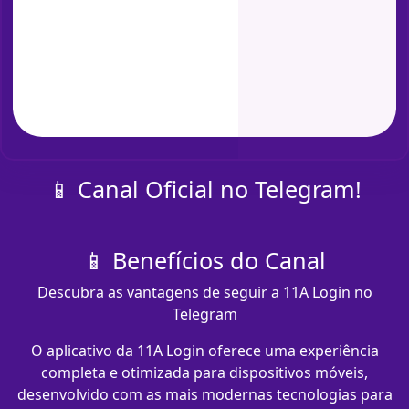
📱 Canal Oficial no Telegram!
📱 Benefícios do Canal
Descubra as vantagens de seguir a 11A Login no
Telegram
O aplicativo da 11A Login oferece uma experiência
completa e otimizada para dispositivos móveis,
desenvolvido com as mais modernas tecnologias para