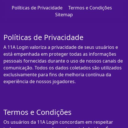
Políticas de Privacidade
Termos e Condições
Sitemap
Políticas de Privacidade
A 11A Login valoriza a privacidade de seus usuários e
está empenhada em proteger todas as informações
pessoais fornecidas durante o uso de nossos canais de
comunicação. Todos os dados coletados são utilizados
exclusivamente para fins de melhoria contínua da
experiência de nossos jogadores.
Termos e Condições
Os usuários da 11A Login concordam em respeitar